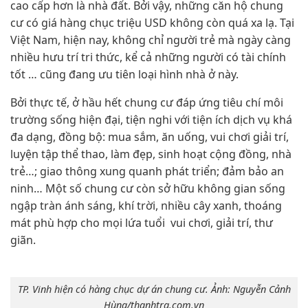
cao cấp hơn là nhà đất. Bởi vậy, những căn hộ chung
cư có giá hàng chục triệu USD không còn quá xa lạ. Tại
Việt Nam, hiện nay, không chỉ người trẻ mà ngày càng
nhiều hưu trí tri thức, kể cả những người có tài chính
tốt … cũng đang ưu tiên loại hình nhà ở này.
Bởi thực tế, ở hầu hết chung cư đáp ứng tiêu chí môi
trường sống hiện đại, tiện nghi với tiện ích dịch vụ khá
đa dạng, đồng bộ: mua sắm, ăn uống, vui chơi giải trí,
luyện tập thể thao, làm đẹp, sinh hoạt cộng đồng, nhà
trẻ…; giao thông xung quanh phát triển; đảm bảo an
ninh… Một số chung cư còn sở hữu không gian sống
ngập tràn ánh sáng, khí trời, nhiều cây xanh, thoáng
mát phù hợp cho mọi lứa tuổi vui chơi, giải trí, thư
giãn.
TP. Vinh hiện có hàng chục dự án chung cư. Ảnh: Nguyễn Cảnh
Hùng/thanhtra.com.vn