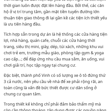
thời gian luôn được đặt lên hàng đầu. Bởi thế, các căn
hộ ở vị trí trung tâm, gần mặt tiền tuyến đường lớn
thuận tiện giao thông đi lại gần kề các tiện ích thiết yếu
là ưu tiên hàng đầu.
Tích hợp sẵn trong dự án là hệ thống các cửa hàng tiện
lợi, nhà hàng, quán cafe, chuỗi các cửa hàng thời
trang, siêu thị mini, giày, dép, túi xách, những khu vui
chơi trẻ em, trường mẫu giáo, phòng tập gym & yoga
cao cấp…; để đáp ứng nhu cầu mua sắm, ăn uống, vui
chơi giải trí, học tập ngay tại chung cư.
Đặc biệt, thành phố Vinh có số lượng xe ô tô đứng thứ
3 cả nước, nên yêu cầu về nhà để xe phải rộng rãi, an
toàn cũng là vấn đề bức thiết được cư dân sống ở
chung cư quan tâm.
Trong thiết kế không chỉ phải đảm bảo thẩm mỹ mà
còn cần thông thoáng, tận dụng được các nguồn năng