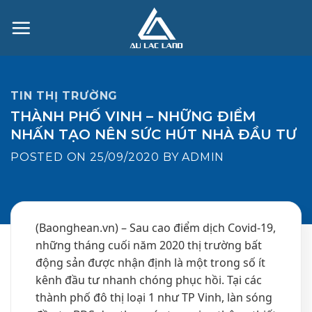
Skip
to
content
TIN THỊ TRƯỜNG
THÀNH PHỐ VINH – NHỮNG ĐIỂM
NHẤN TẠO NÊN SỨC HÚT NHÀ ĐẦU TƯ
POSTED ON
25/09/2020
BY
ADMIN
(Baonghean.vn) – Sau cao điểm dịch Covid-19,
những tháng cuối năm 2020 thị trường bất
động sản được nhận định là một trong số ít
kênh đầu tư nhanh chóng phục hồi. Tại các
thành phố đô thị loại 1 như TP Vinh, làn sóng