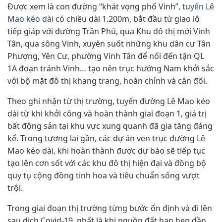
Được xem là con đường “khát vọng phố Vinh”,
tuyến Lê
Mao kéo dài
có chiều dài 1.200m, bắt đầu từ giao lộ
tiếp giáp với đường Trần Phú, qua Khu đô thị mới Vinh
Tân, qua sông Vinh, xuyên suốt những khu dân cư Tân
Phượng, Yên Cư, phường Vinh Tân để nối đến tận QL
1A đoạn tránh Vinh… tạo nên trục hướng Nam khởi sắc
với bộ mặt đô thị khang trang, hoàn chỉnh và cân đối.
Theo ghi nhận từ thị trường, tuyến đường Lê Mao kéo
dài từ khi khởi công và hoàn thành giai đoạn 1, giá trị
bất động sản tại khu vực xung quanh đã gia tăng đáng
kể. Trong tương lai gần, các dự án ven trục đường Lê
Mao kéo dài, khi hoàn thành được dự báo sẽ tiếp tục
tạo lên cơn sốt với các khu đô thị hiện đại và đồng bộ
quy tụ cộng đồng tinh hoa và tiêu chuẩn sống vượt
trội.
Trong giai đoạn thị trường từng bước ổn định và đi lên
sau dịch Covid-19, nhất là khi nguồn đất hạn hẹp dần