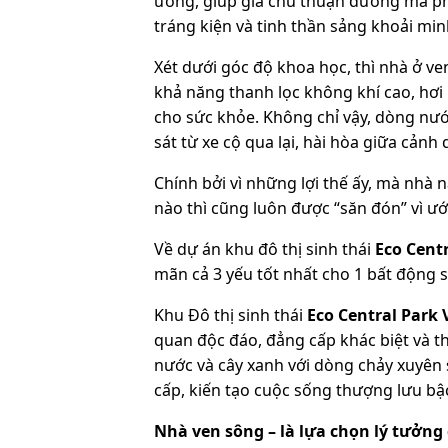
ương, giúp gia chủ thuận đường mà phá
tráng kiện và tinh thần sảng khoải mi
Xét dưới góc độ khoa học, thì nhà ở ve
khả năng thanh lọc không khí cao, hơi 
cho sức khỏe. Không chỉ vậy, dòng nướ
sát từ xe cộ qua lại, hài hòa giữa cảnh
Chính bởi vì những lợi thế ấy, mà nhà 
nào thì cũng luôn được “săn đón” vì 
Về dự án khu đô thị sinh thái
Eco Cent
mãn cả 3 yếu tốt nhất cho 1 bất động sả
Khu Đô thị sinh thái
Eco Central Park 
quan độc đáo, đẳng cấp khác biệt và th
nước và cây xanh với dòng chảy xuyên 
cấp, kiến tạo cuộc sống thượng lưu bậc
Nhà ven sông – là lựa chọn lý tưởng