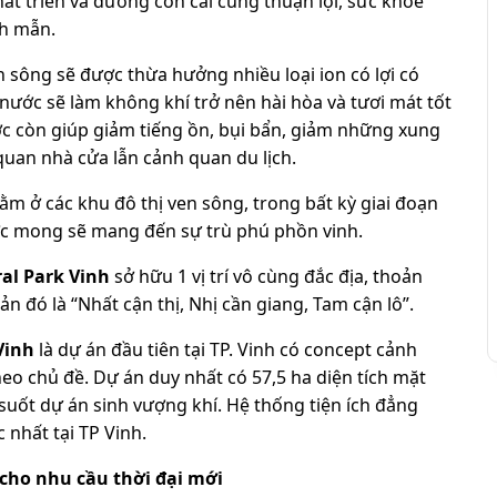
t triển và đường con cái cũng thuận lợi, sức khỏe
nh mẫn.
n sông sẽ được thừa hưởng nhiều loại ion có lợi có
nước sẽ làm không khí trở nên hài hòa và tươi mát tốt
c còn giúp giảm tiếng ồn, bụi bẩn, giảm những xung
 quan nhà cửa lẫn cảnh quan du lịch.
nằm ở các khu đô thị ven sông, trong bất kỳ giai đoạn
ước mong sẽ mang đến sự trù phú phồn vinh.
ral Park
Vinh
sở hữu 1 vị trí vô cùng đắc địa, thoản
n đó là “Nhất cận thị, Nhị cần giang, Tam cận lô”.
Vinh
là dự án đầu tiên tại TP. Vinh có concept cảnh
eo chủ đề. Dự án duy nhất có 57,5 ha diện tích mặt
suốt dự án sinh vượng khí. Hệ thống tiện ích đẳng
 nhất tại TP Vinh.
 cho nhu cầu thời đại mới