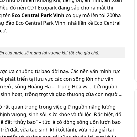
điều đó nên CĐT Ecopark đang sắp cho ra mắt thị
g tên
Eco Central Park Vinh
có quy mô lên tới 200ha
hự đảo Eco Central Park Vinh,
nhà liền kề Eco Central
cư.
ên của nước sẽ mang lại vượng khí tốt cho gia chủ.
được ưa chuộng từ bao đời nay. Các nền văn minh rực
à phát triển tại lưu vực các con sông lớn như văn
 Ấn Độ , sông Hoàng Hà – Trung Hoa vv… bởi nguồn
sinh hoạt, trồng trọt và giao thương của con người…
rò rất quan trọng trong việc giữ nguồn năng lượng
hịnh vượng, sinh sôi, sức khỏe và tài lộc. Đặc biệt, đối
 đất “thủy bao” – tức là có dòng sông uốn lượn bao
trời đất, vừa tạo sinh khí tốt lành, vừa hóa giải tai