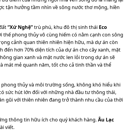
ược tận hưởng tầm nhìn về sông nước thơ mộng, hiền
 đất
“Xứ Nghệ”
trù phú, khu đô thị sinh thái
Eco
i thế phong thủy vô cùng hiếm có nằm cạnh con sông
ọng cảnh quan thiên nhiên hiện hữu, mà dự án còn
ành đến hơn 70% diện tích của dự án cho cây xanh, mặt
 không gian xanh và mặt nước len lỏi trong dự án sẽ
à mát mẻ quanh năm, tốt cho cả tinh thần và thể
cả phong thủy và môi trường sống, không khó hiểu khi
 có sức hút lớn đối với những nhà đầu tư thông thái,
ần gũi với thiên nhiên đang trở thành nhu cầu của thời
hững thông tin hữu ích cho quý khách hàng.
Âu Lạc
 viết.