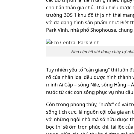
cho bản thân gia chủ. Thấu hiểu được 
trường BĐS 1 khu đô thị sinh thái man
với đa dạng hình sản phẩm như: Biệt t
Park Vinh
, nhà phố Shophouse, chung 
Nhà cận hồ với dòng chảy tự nhi
Tuy nhiên yếu tố “cận giang” thì luôn 
rỡ của nhân loại đều được hình thành v
minh Ai Cập – sông Nile, sông Hằng –
nước từ các con sông phục vụ nhu cầu 
Còn trong phong thủy, “nước” có vai t
sống tích cực, là nguồn cội của gia an t
với những ngôi nhà mà sở hữu được thế
bọc thì sẽ ôm trọn phúc khí, tài lộc của 