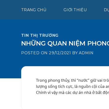
Skip
to
TRANG CHỦ
GIỚI THIỆU
D
content
TIN THỊ TRƯỜNG
NHỮNG QUAN NIỆM PHONG
POSTED ON
29/12/2021
BY
ADMIN
Trong phong thủy, thì “nước” giữ vai tr
lượng sống tích cực, là nguồn cội của an
Chính vì vậy mà các dự án nhà ở bất độn