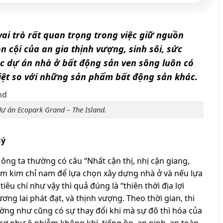
vai trò rất quan trọng trong việc giữ nguồn
n cội của an gia thịnh vượng, sinh sôi, sức
các dự án nhà ở bất động sản ven sông luôn có
 biệt so với những sản phẩm bất động sản khác.
dự án Ecopark Grand – The Island.
uý
 ông ta thường có câu “Nhất cận thị, nhị cận giang,
 làm kim chỉ nam để lựa chọn xây dựng nhà ở và nếu lựa
u chí như vậy thì quả đúng là “thiên thời địa lợi
ng lai phát đạt, và thịnh vượng. Theo thời gian, thi
dường như cũng có sự thay đổi khi mà sự đô thì hóa của
 cơ như ô nhiễm không khí, tiếng ồn, an ninh, an toàn