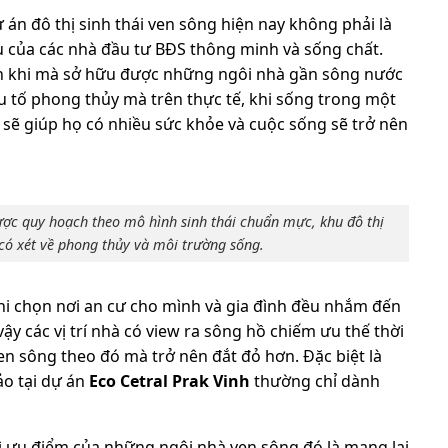
dự án đô thị sinh thái ven sông hiện nay không phải là
u của các nhà đầu tư BĐS thông minh và sống chất.
 lớn khi mà sở hữu được những ngôi nhà gần sông nước
u tố phong thủy mà trên thực tế, khi sống trong một
sẽ giúp họ có nhiều sức khỏe và cuộc sống sẽ trở nên
ược quy hoạch theo mô hình sinh thái chuẩn mực, khu đô thị
có xét về phong thủy và môi trường sống.
hi chọn nơi an cư cho mình và gia đình đều nhắm đến
y các vị trí nhà có view ra sông hồ chiếm ưu thế thời
en sông theo đó mà trở nên đắt đỏ hơn. Đặc biệt là
ảo tại dự án
Eco Cetral Prak Vinh
thường chỉ dành
ì ưu điểm của những ngôi nhà ven sông đó là mang lại