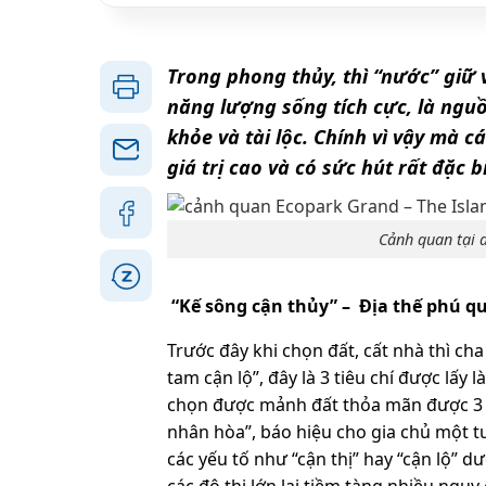
Trong phong thủy, thì “nước” giữ 
năng lượng sống tích cực, là nguồ
khỏe và tài lộc. Chính vì vậy mà 
giá trị cao và có sức hút rất đặc
Cảnh quan tại 
“Kế sông cận thủy” – Địa thế phú q
Trước đây khi chọn đất, cất nhà thì cha
tam cận lộ”, đây là 3 tiêu chí được lấy
chọn được mảnh đất thỏa mãn được 3 tiê
nhân hòa”, báo hiệu cho gia chủ một tươ
các yếu tố như “cận thị” hay “cận lộ” 
các đô thị lớn lại tiềm tàng nhiều nguy