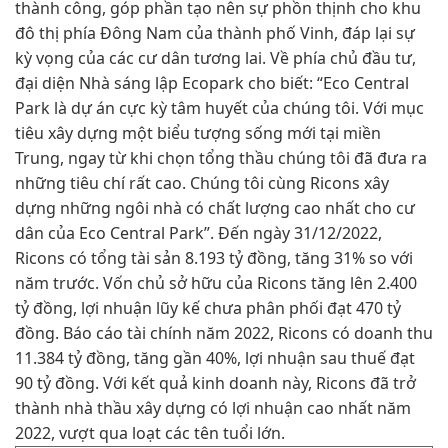
thành công, góp phần tạo nên sự phồn thịnh cho khu
đô thị phía Đông Nam của thành phố Vinh, đáp lại sự
kỳ vọng của các cư dân tương lai. Về phía chủ đầu tư,
đại diện Nhà sáng lập Ecopark cho biết: “Eco Central
Park là dự án cực kỳ tâm huyết của chúng tôi. Với mục
tiêu xây dựng một biểu tượng sống mới tại miền
Trung, ngay từ khi chọn tổng thầu chúng tôi đã đưa ra
những tiêu chí rất cao. Chúng tôi cùng Ricons xây
dựng những ngôi nhà có chất lượng cao nhất cho cư
dân của Eco Central Park”. Đến ngày 31/12/2022,
Ricons có tổng tài sản 8.193 tỷ đồng, tăng 31% so với
năm trước. Vốn chủ sở hữu của Ricons tăng lên 2.400
tỷ đồng, lợi nhuận lũy kế chưa phân phối đạt 470 tỷ
đồng. Báo cáo tài chính năm 2022, Ricons có doanh thu
11.384 tỷ đồng, tăng gần 40%, lợi nhuận sau thuế đạt
90 tỷ đồng. Với kết quả kinh doanh này, Ricons đã trở
thành nhà thầu xây dựng có lợi nhuận cao nhất năm
2022, vượt qua loạt các tên tuổi lớn.