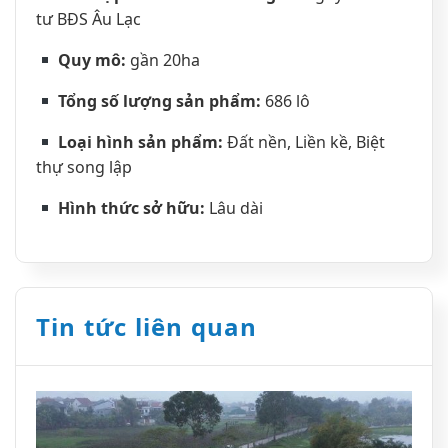
tư BĐS Âu Lạc
Quy mô:
gần 20ha
T
ổ
ng s
ố
l
ượ
ng s
ả
n ph
ẩ
m:
686 lô
Lo
ạ
i h
ì
nh s
ả
n ph
ẩ
m:
Đất nền, Liền kề, Biệt
thự song lập
H
ì
nh th
ứ
c s
ở
h
ữ
u:
Lâu dài
Tin tức liên quan