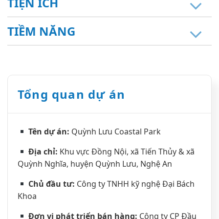
TIỆN ÍCH
TIỀM NĂNG
Tổng quan dự án
T
ê
n d
ự
á
n
:
Quỳnh Lưu Coastal Park
Đị
a ch
ỉ
:
Khu vực Đồng Nội, xã Tiến Thủy & xã
Quỳnh Nghĩa, huyện Quỳnh Lưu, Nghệ An
Ch
ủ
đầ
u t
ư
:
Công ty TNHH kỹ nghệ Đại Bách
Khoa
Đơ
n v
ị
ph
á
t tri
ể
n b
á
n h
à
ng:
Công ty CP Đầu